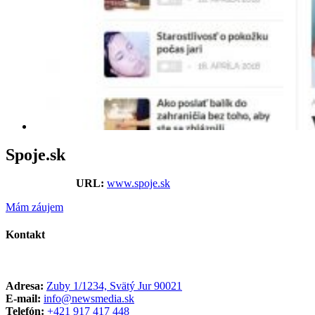
Spoje.sk
URL:
www.spoje.sk
Mám záujem
Kontakt
Adresa:
Zuby 1/1234, Svätý Jur 90021
E-mail:
info@newsmedia.sk
Telefón:
+421 917 417 448