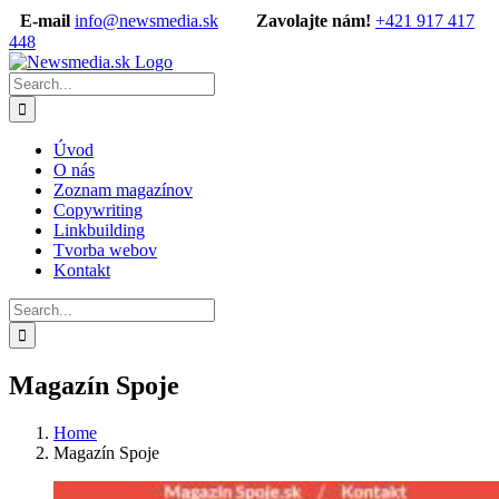
Skip
E-mail
info@newsmedia.sk
Zavolajte nám!
+421 917 417
to
448
content
Facebook
Search
for:
Úvod
O nás
Zoznam magazínov
Copywriting
Linkbuilding
Tvorba webov
Kontakt
Search
for:
Magazín Spoje
Home
Magazín Spoje
View