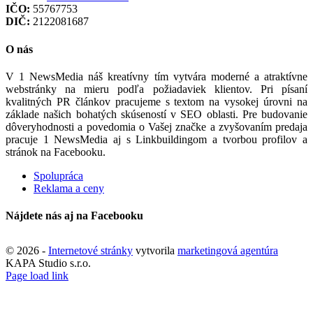
IČO:
55767753
DIČ:
2122081687
O nás
V 1 NewsMedia náš kreatívny tím vytvára moderné a atraktívne
webstránky na mieru podľa požiadaviek klientov. Pri písaní
kvalitných PR článkov pracujeme s textom na vysokej úrovni na
základe našich bohatých skúseností v SEO oblasti. Pre budovanie
dôveryhodnosti a povedomia o Vašej značke a zvyšovaním predaja
pracuje 1 NewsMedia aj s Linkbuildingom a tvorbou profilov a
stránok na Facebooku.
Spolupráca
Reklama a ceny
Nájdete nás aj na Facebooku
©
2026 -
Internetové stránky
vytvorila
marketingová agentúra
KAPA Studio s.r.o.
Page load link
Go
to
Top