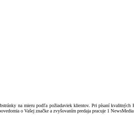
stránky na mieru podľa požiadaviek klientov. Pri písaní kvalitných 
 povedomia o Vašej značke a zvyšovaním predaja pracuje 1 NewsMedia a