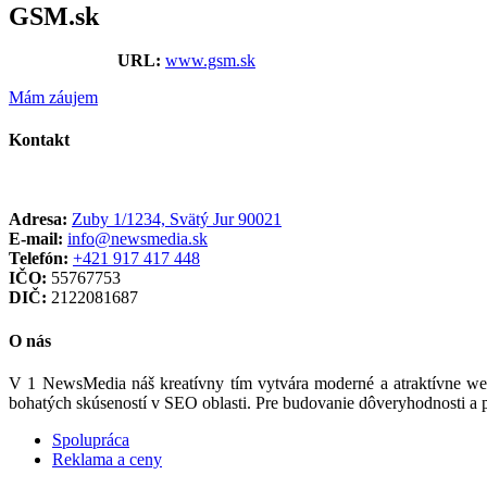
Image
GSM.sk
URL:
www.gsm.sk
Mám záujem
Kontakt
Adresa:
Zuby 1/1234, Svätý Jur 90021
E-mail:
info@newsmedia.sk
Telefón:
+421 917 417 448
IČO:
55767753
DIČ:
2122081687
O nás
V 1 NewsMedia náš kreatívny tím vytvára moderné a atraktívne web
bohatých skúseností v SEO oblasti. Pre budovanie dôveryhodnosti a
Spolupráca
Reklama a ceny