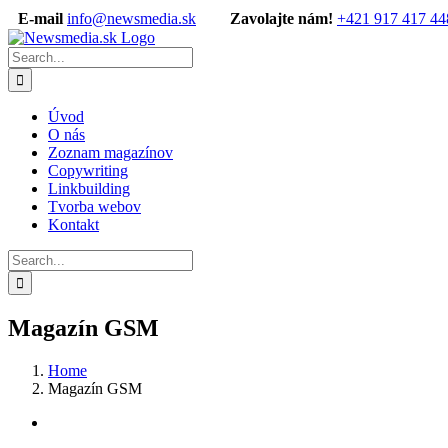
Skip
E-mail
info@newsmedia.sk
Zavolajte nám!
+421 917 417 44
to
Facebook
content
Search
for:
Úvod
O nás
Zoznam magazínov
Copywriting
Linkbuilding
Tvorba webov
Kontakt
Search
for:
Magazín GSM
Home
Magazín GSM
View
Larger